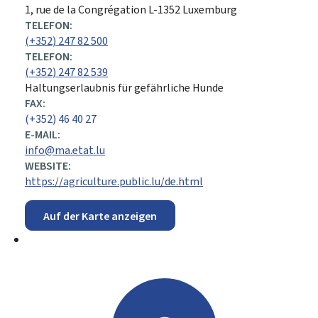
ADRESSE:
1, rue de la Congrégation
L-1352
Luxemburg
TELEFON:
(+352) 247 82 500
TELEFON:
(+352) 247 82 539
Haltungserlaubnis für gefährliche Hunde
FAX:
(+352) 46 40 27
E-MAIL:
info@ma.etat.lu
WEBSITE:
https://agriculture.public.lu/de.html
Auf der Karte anzeigen