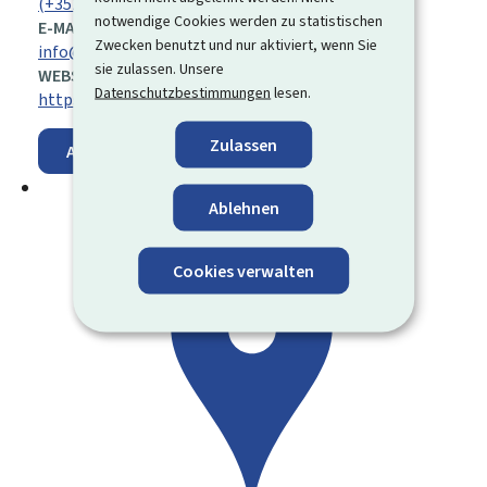
(+352) 24 78 25 39
notwendige Cookies werden zu statistischen
E-MAIL:
Zwecken benutzt und nur aktiviert, wenn Sie
info@alva.etat.lu
sie zulassen. Unsere
WEBSITE:
Datenschutzbestimmungen
lesen.
https://agriculture.public.lu
Zulassen
Auf der Karte anzeigen
Ablehnen
Cookies verwalten