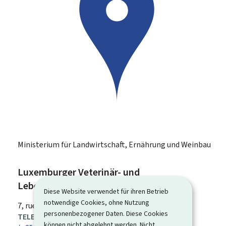
Ministerium für Landwirtschaft, Ernährung und Weinbau
Luxemburger Veterinär- und
Lebensmittelverwaltung (ALVA)
Diese Website verwendet für ihren Betrieb
notwendige Cookies, ohne Nutzung
ADRESSE:
7, rue Thomas Edison
L- 1445
Strassen
personenbezogener Daten. Diese Cookies
TELEFON:
können nicht abgelehnt werden. Nicht