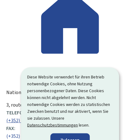
Diese Website verwendet für ihren Betrieb
notwendige Cookies, ohne Nutzung
personenbezogener Daten. Diese Cookies
Nationales olympisches Komitee (COSL)
können nicht abgelehnt werden. Nicht
notwendige Cookies werden zu statistischen
ADRESSE:
3, route d’Arlon
L-8009
Strassen
Luxemburg
Zwecken benutzt und nur aktiviert, wenn Sie
TELEFON:
sie zulassen. Unsere
(+352) 48 80 48 200
Datenschutzbestimmungen
lesen.
FAX:
(+352) 48 80 74
Zulassen