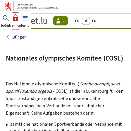
Zum Hauptmenü
Zum Inhalt
Guichet.lu
Français
Deutsch
English
Changer
Suchen
Sich einloggen
Menü
Haupt-
-
d'espace
Bürger
-
Bürger
Menu
bürger
actif
Nationales olympisches Komitee (COSL)
Das Nationale olympische Komitee (
Comité olympique et
sportif luxembourgeois
- COSL) ist die in Luxemburg für den
Sport zuständige Zentralstelle und vereint alle
Sportverbände oder Verbände mit sportähnlicher
Eigenschaft. Seine Aufgaben bestehen darin:
sämtliche nationalen Sportverbände oder Verbände mit
sportähnlicher Eigenschaft zu vereinen;