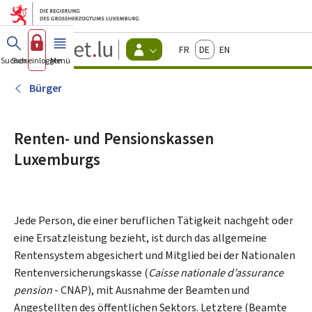
Zum Hauptmenü
Zum Inhalt
Guichet.lu
Français
Deutsch
English
Changer
Suchen
Sich einloggen
Menü
Haupt-
-
d'espace
Bürger
-
Bürger
Menu
bürger
actif
Renten- und Pensionskassen
Luxemburgs
Jede Person, die einer beruflichen Tätigkeit nachgeht oder
eine Ersatzleistung bezieht, ist durch das allgemeine
Rentensystem abgesichert und Mitglied bei der Nationalen
Rentenversicherungskasse (
Caisse nationale d’assurance
pension
- CNAP), mit Ausnahme der Beamten und
Angestellten des öffentlichen Sektors. Letztere (Beamte