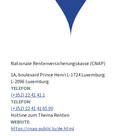
Nationale Rentenversicherungskasse (CNAP)
ADRESSE:
1A, boulevard Prince Henri
L-1724
Luxemburg
L-2096 Luxemburg
TELEFON:
(+352) 22 41 41 1
TELEFON:
(+352) 22 41 41 65 00
Hotline zum Thema Renten
WEBSITE:
https://cnap.public.lu/de.html