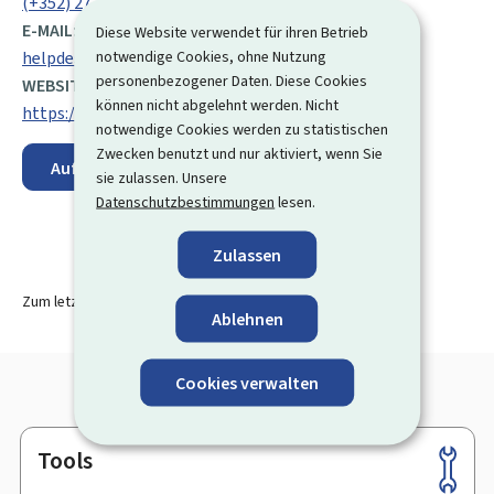
(+352) 27 12 50 18 33
E-MAIL:
Diese Website verwendet für ihren Betrieb
notwendige Cookies, ohne Nutzung
helpdesk@esante.lu
personenbezogener Daten. Diese Cookies
WEBSITE:
können nicht abgelehnt werden. Nicht
https://www.esante.lu/portal/de/
notwendige Cookies werden zu statistischen
Zwecken benutzt und nur aktiviert, wenn Sie
Auf der Karte anzeigen
sie zulassen. Unsere
Datenschutzbestimmungen
lesen.
Zulassen
Zum letzten Mal aktualisiert am
30.10.2025
Ablehnen
Cookies verwalten
Tools
Footer