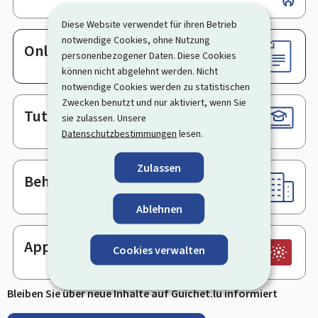
Diese Website verwendet für ihren Betrieb
notwendige Cookies, ohne Nutzung
Online-Dienste & Formulare
personenbezogener Daten. Diese Cookies
können nicht abgelehnt werden. Nicht
notwendige Cookies werden zu statistischen
Zwecken benutzt und nur aktiviert, wenn Sie
Tutorials
sie zulassen. Unsere
Datenschutzbestimmungen
lesen.
Zulassen
Behörden & sonstige Stellen
Ablehnen
App
Cookies verwalten
Bleiben Sie über neue Inhalte auf Guichet.lu informiert