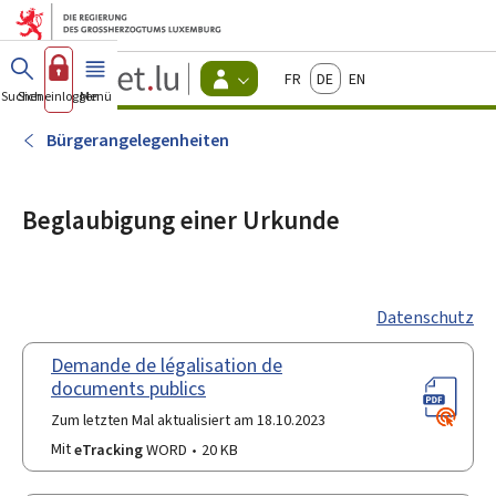
Zum Hauptmenü
Zum Inhalt
Guichet.lu
Français
Deutsch
English
Changer
Suchen
Sich einloggen
Menü
Haupt-
-
d'espace
Bürger
-
Bürgerangelegenheiten
Menu
bürger
actif
Beglaubigung einer Urkunde
Datenschutz
Demande de légalisation de
documents publics
Zum letzten Mal aktualisiert am 18.10.2023
Mit
eTracking
WORD
20 KB