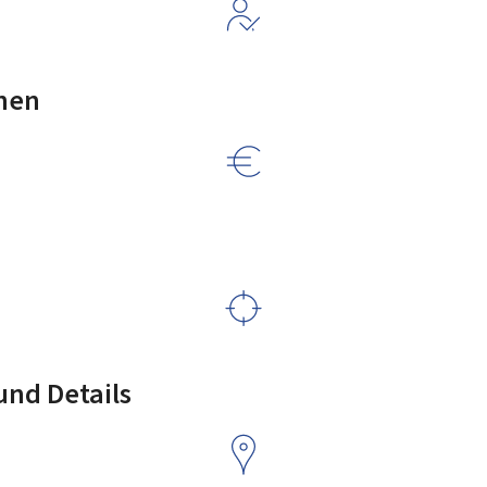
nen
nd Details