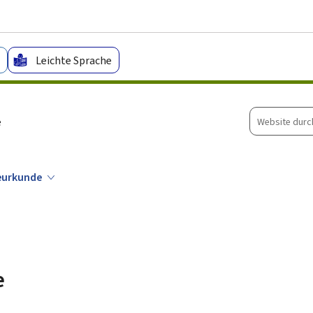
Zum Hauptmenü
Zum Inhalt
Leichte Sprache
Website
e
durchsuche
eurkunde
e