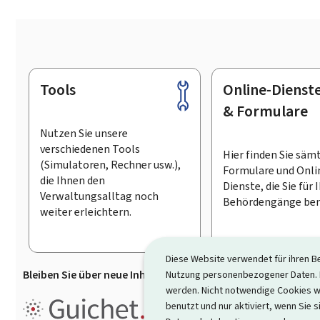
Tools
Online-Dienst
Footer
& Formulare
Nutzen Sie unsere
verschiedenen Tools
Hier finden Sie säm
(Simulatoren, Rechner usw.),
Formulare und Onli
die Ihnen den
Dienste, die Sie für 
Verwaltungsalltag noch
Behördengänge ben
weiter erleichtern.
Diese Website verwendet für ihren B
Bleiben Sie über neue Inhalte auf Guichet.lu informiert
D
Nutzung personenbezogener Daten. D
werden. Nicht notwendige Cookies w
Guichet.lu ist ein
Informationsp
benutzt und nur aktiviert, wenn Sie s
Informationen, Behördengängen