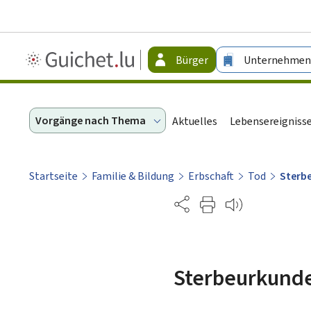
Guichet.lu
Bürger
Unternehmen
-
Bürger
Vorgänge nach Thema
Aktuelles
Lebensereigniss
Startseite
Familie & Bildung
Erbschaft
Tod
Sterb
Partage
Sterbeurkund