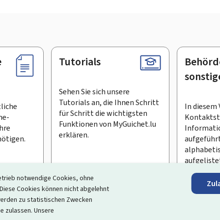
e
Tutorials
Behörd
sonstig
Sehen Sie sich unsere
Tutorials an, die Ihnen Schritt
tliche
In diesem 
für Schritt die wichtigsten
ne-
Kontaktste
Funktionen von MyGuichet.lu
Ihre
Informati
erklären.
ötigen.
aufgeführt
alphabeti
aufgeliste
etrieb notwendige Cookies, ohne
Zul
en Newsletter abonnieren
iese Cookies können nicht abgelehnt
erden zu statistischen Zwecken
ortal, das Ihre Interaktion mit dem Staat vereinfacht
. Es gew
ie zulassen. Unsere
 und Dienstleistungen, die von den Behörden und sonstigen öff