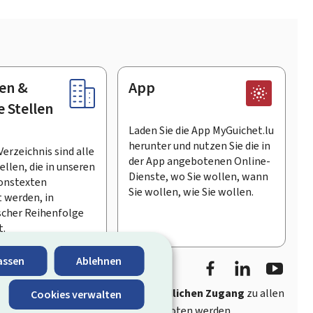
en &
App
e Stellen
Laden Sie die App MyGuichet.lu
herunter und nutzen Sie die in
Verzeichnis sind alle
der App angebotenen Online-
llen, die in unseren
Dienste, wo Sie wollen, wann
onstexten
Sie wollen, wie Sie wollen.
 werden, in
scher Reihenfolge
t.
Facebook
LinkedIn
Youtu
assen
Ablehnen
ährt
schnellen und benutzerfreundlichen Zugang
zu allen
Cookies verwalten
entlichen Stellen Luxemburgs angeboten werden.