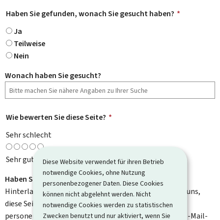
Haben Sie gefunden, wonach Sie gesucht haben?
*
Ja
Teilweise
Nein
Wonach haben Sie gesucht?
Wie bewerten Sie diese Seite?
*
Sehr schlecht
Sehr gut
Diese Website verwendet für ihren Betrieb
notwendige Cookies, ohne Nutzung
Haben Sie Verbesserungsvorschläge?
personenbezogener Daten. Diese Cookies
Hinterlassen Sie uns einen Kommentar und helfen Sie uns,
können nicht abgelehnt werden. Nicht
diese Seite zu verbessern. Bitte geben Sie keine
notwendige Cookies werden zu statistischen
personenbezogenen Daten an, wie zum Beispiel Ihre E-Mail-
Zwecken benutzt und nur aktiviert, wenn Sie