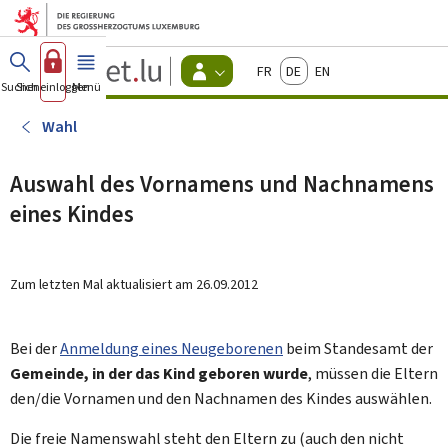
Zum Hauptmenü
Zum Inhalt
Guichet.lu
Français
Deutsch
English
Changer
Suchen
Sich einloggen
Menü
Haupt-
-
d'espace
Bürger
-
Wahl
Menu
bürger
actif
Auswahl des Vornamens und Nachnamens
eines Kindes
Zum letzten Mal aktualisiert am
26.09.2012
Bei der
Anmeldung eines Neugeborenen
beim Standesamt der
Gemeinde, in der das Kind geboren wurde
, müssen die Eltern
den/die Vornamen und den Nachnamen des Kindes auswählen.
Die freie Namenswahl steht den Eltern zu (auch den nicht