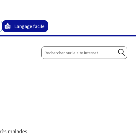
Aller au menu principal
Aller au contenu
Langage facile
Rechercher
sur
Reche
le
site
internet
très malades.