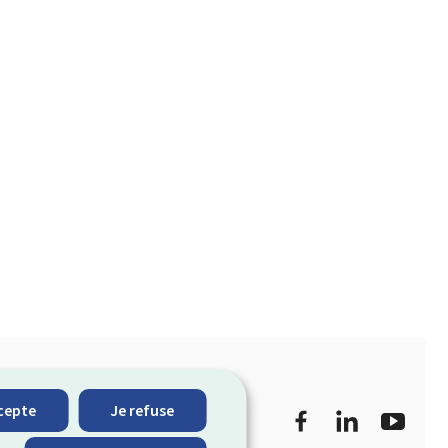
Facebook
LinkedIn
YouTu
cepte
Je refuse
Restez