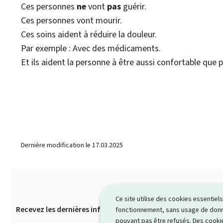
Ces personnes
ne
vont
pas
guérir.
Ces personnes vont mourir.
Ces soins aident à réduire la douleur.
Par exemple : Avec des médicaments.
Et ils aident la personne à être aussi confortable que p
Dernière modification le
17.03.2025
Ce site utilise des cookies essentie
Recevez les dernières infos de Guichet.lu par e-mail
S’in
fonctionnement, sans usage de donné
Pied
pouvant pas être refusés. Des cookie