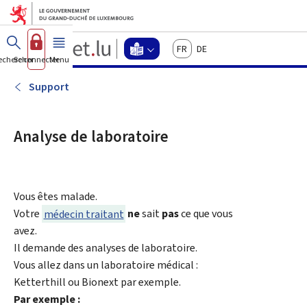
Aller au menu principal
Aller au contenu
Guichet.lu
Français
Deutsch
Changer
echercher
Se connecter
Menu
principal
-
d'espace
Langage
-
Support
Menu
facile
langage
facile
Analyse de laboratoire
actif
Vous êtes malade.
Votre
médecin traitant
ne
sait
pas
ce que vous
avez.
Il demande des analyses de laboratoire.
Vous allez dans un laboratoire médical :
Ketterthill ou Bionext par exemple.
Par exemple :