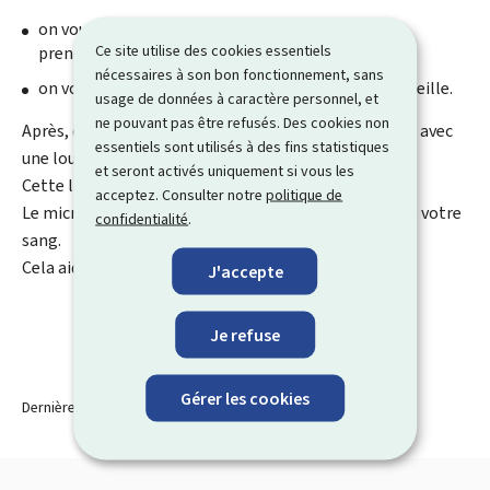
on vous fait une piqûre dans le bras pour vous
Ce site utilise des cookies essentiels
prendre un peu de sang
nécessaires à son bon fonctionnement, sans
on vous demande de faire pipi dans une petite bouteille.
usage de données à caractère personnel, et
ne pouvant pas être refusés. Des cookies non
Après, des experts regardent votre sang ou votre pipi avec
essentiels sont utilisés à des fins statistiques
une loupe spéciale.
et seront activés uniquement si vous les
Cette loupe spéciale est aussi appelée microscope.
acceptez. Consulter notre
politique de
Le microscope aide à voir les choses très petites dans votre
confidentialité
.
sang.
Cela aide à voir si vous êtes malade.
J'accepte
Je refuse
Gérer les cookies
Dernière modification le
27.03.2025