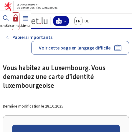
Aller au menu principal
Aller au contenu
Guichet.lu
Français
Deutsch
Changer
echercher
Se connecter
Menu
principal
-
d'espace
Langage
-
Papiers importants
Menu
facile
langage
Voir cette page en langage difficile
facile
actif
Vous habitez au Luxembourg. Vous
demandez une carte d’identité
luxembourgeoise
Dernière modification le
28.10.2025