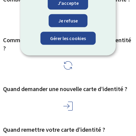
J'accepte
Je refuse
Gérer les cookies
Comment recevoir votre nouvelle carte d’identité
?
Quand demander une nouvelle carte d’identité ?
Quand remettre votre carte d’identité ?