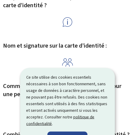
carte d’identité ?
Nom et signature sur la carte d’identité :
Ce site utilise des cookies essentiels
nécessaires à son bon fonctionnement, sans
Comment demander une carte d’identité pour
usage de données à caractère personnel, et
une personne de moins de 18 ans ?
ne pouvant pas être refusés. Des cookies non
essentiels sont utilisés à des fins statistiques
et seront activés uniquement si vous les
acceptez. Consulter notre
politique de
confidentialité
.
Combien de temps pour avoir la carte d’identité ?