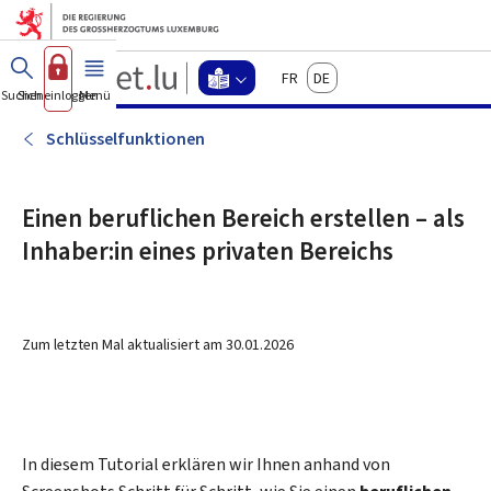
Zum Hauptmenü
Zum Inhalt
Guichet.lu
Français
Deutsch
Changer
Suchen
Sich einloggen
Menü
Haupt-
-
d'espace
Leichte
-
Schlüsselfunktionen
Menu
Sprache
leichte
sprache
Einen beruflichen Bereich erstellen – als
actif
Inhaber:in eines privaten Bereichs
Zum letzten Mal aktualisiert am
30.01.2026
In diesem Tutorial erklären wir Ihnen anhand von