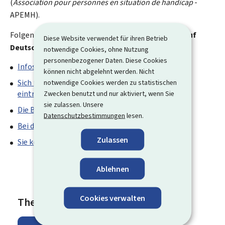
(
Association pour personnes en situation de handicap
-
APEMH).
Folgende Informationsseiten in Leichter Sprache (
auf
Diese Website verwendet für ihren Betrieb
Deutsch
) finden Sie auf Guichet.lu:
notwendige Cookies, ohne Nutzung
personenbezogener Daten. Diese Cookies
Infos über die Gemeinde-Wahlen in Luxemburg
;
können nicht abgelehnt werden. Nicht
Sich für die Gemeinde-Wahlen in die Wähler-Liste
notwendige Cookies werden zu statistischen
eintragen
;
Zwecken benutzt und nur aktiviert, wenn Sie
sie zulassen. Unsere
Die Brief-Wahl für die Gemeinde-Wahlen
;
Datenschutzbestimmungen
lesen.
Bei den Gemeinde-Wahlen Kandidat sein
;
Zulassen
Sie können NICHT an den Wahlen teilnehmen
.
Ablehnen
Cookies verwalten
Themen