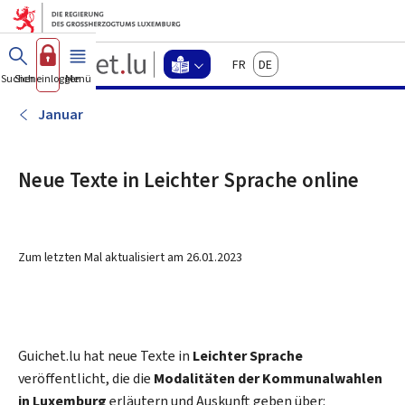
Zum Hauptmenü
Zum Inhalt
Guichet.lu
Français
Deutsch
Changer
Suchen
Sich einloggen
Menü
Haupt-
-
d'espace
Leichte
-
Januar
Menu
Sprache
leichte
sprache
Neue Texte in Leichter Sprache online
actif
Zum letzten Mal aktualisiert am
26.01.2023
Guichet.lu hat neue Texte in
Leichter Sprache
veröffentlicht, die die
Modalitäten der Kommunalwahlen
in Luxemburg
erläutern und Auskunft geben über: