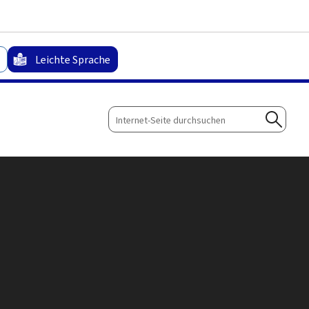
Zum Hauptmenü
Zum Inhalt
Leichte Sprache
Internet-
Seite
Suche
durchsuchen