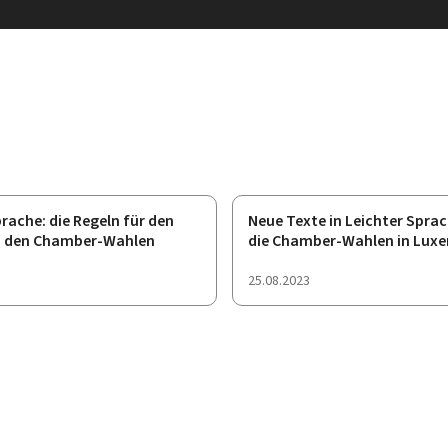
rache: die Regeln für den
Neue Texte in Leichter Spra
i den Chamber-Wahlen
die Chamber-Wahlen in Lux
chung
Veröffentlichung
25.08.2023