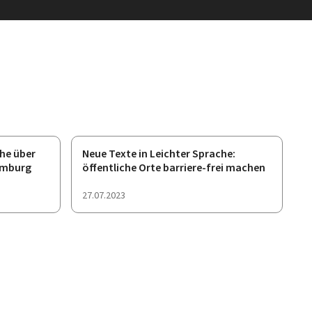
che über
Neue Texte in Leichter Sprache:
emburg
öffentliche Orte barriere-frei machen
Veröffentlichung
27.07.2023