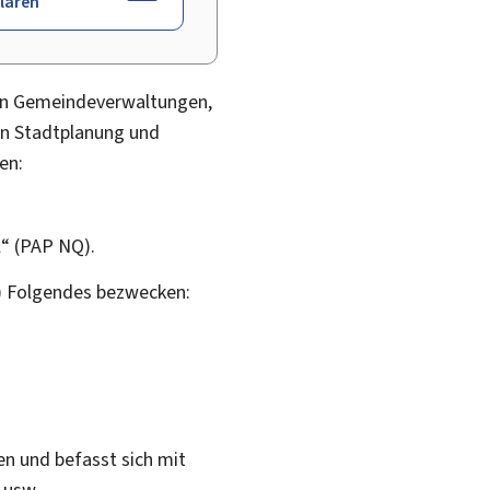
laren
nnen Gemeindeverwaltungen,
hen Stadtplanung und
en:
l“ (PAP NQ).
) Folgendes bezwecken:
en und befasst sich mit
 usw.