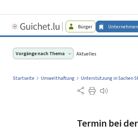
Guichet.lu
Bürger
Unternehmen
-
Unternehmen
Vorgänge nach Thema
Aktuelles
Startseite
Umwelthaftung
Unterstützung in Sachen 
Partage
Termin bei de