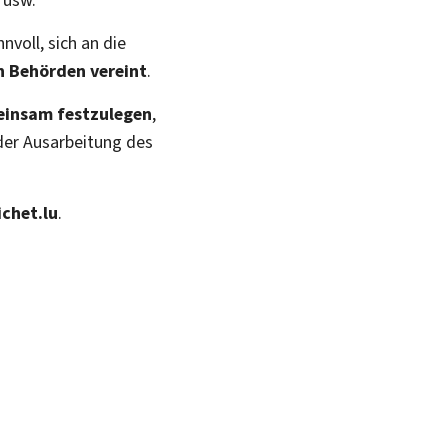
nvoll, sich an die
n Behörden vereint
.
meinsam festzulegen
,
der Ausarbeitung des
chet.lu
.