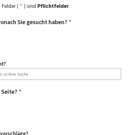
 Felder (
*
) sind
Pflichtfelder
.
onach Sie gesucht haben?
*
ht?
 Seite?
*
vorschläge?