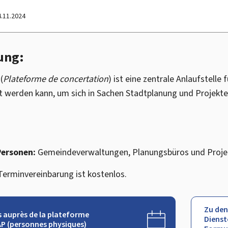
4.11.2024
ung:
(
Plateforme de concertation
) ist eine zentrale Anlaufstelle 
rt werden kann, um sich in Sachen Stadtplanung und Projekt
Personen:
Gemeindeverwaltungen, Planungsbüros und Projek
Terminvereinbarung ist kostenlos.
Zu den
s auprès de la plateforme
Dienst
AP (personnes physiques)