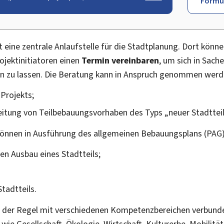
Formu
t eine zentrale Anlaufstelle für die Stadtplanung. Dort kö
jektinitiatoren einen
Termin vereinbaren
, um sich in Sac
en zu lassen. Die Beratung kann in Anspruch genommen werd
Projekts;
eitung von Teilbebauungsvorhaben des Typs „neuer Stadttei
 können in Ausführung des allgemeinen Bebauungsplans (PAG
en Ausbau eines Stadtteils;
tadtteils.
 in der Regel mit verschiedenen Kompetenzbereichen verbund
ie Gesellschaft, Ökologie, Wirtschaft, Kulturerbe, Mobilität