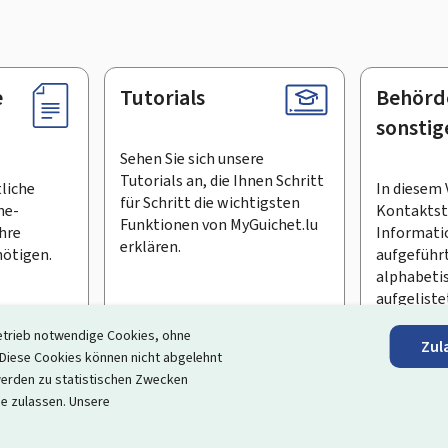
e
Tutorials
Behörd
sonstig
Sehen Sie sich unsere
Tutorials an, die Ihnen Schritt
tliche
In diesem 
für Schritt die wichtigsten
ne-
Kontaktste
Funktionen von MyGuichet.lu
Ihre
Informati
erklären.
ötigen.
aufgeführt
alphabeti
aufgeliste
etrieb notwendige Cookies, ohne
Zul
en Newsletter abonnieren
iese Cookies können nicht abgelehnt
erden zu statistischen Zwecken
ortal, das Ihre Interaktion mit dem Staat vereinfacht
. Es gew
ie zulassen. Unsere
 und Dienstleistungen, die von den Behörden und sonstigen öff