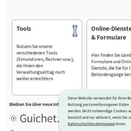
Tools
Online-Dienst
Footer
& Formulare
Nutzen Sie unsere
verschiedenen Tools
Hier finden Sie säm
(Simulatoren, Rechner usw.),
Formulare und Onli
die Ihnen den
Dienste, die Sie für 
Verwaltungsalltag noch
Behördengänge ben
weiter erleichtern.
Diese Website verwendet für ihren B
Bleiben Sie über neue Inhalte auf Guichet.lu informiert
D
Nutzung personenbezogener Daten. D
werden. Nicht notwendige Cookies w
Guichet.lu ist ein
Informationsp
benutzt und nur aktiviert, wenn Sie s
Informationen, Behördengängen
Datenschutzbestimmungen
lesen.