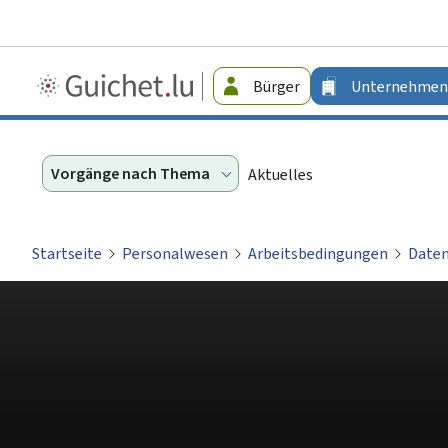
Guichet.lu
Bürger
Unternehmen
-
Unternehmen
Vorgänge nach Thema
Aktuelles
Startseite
Personalwesen
Arbeitsbedingungen
Daten