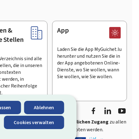
en &
App
e Stellen
Laden Sie die App MyGuichet.lu
herunter und nutzen Sie die in
Verzeichnis sind alle
der App angebotenen Online-
llen, die in unseren
Dienste, wo Sie wollen, wann
onstexten
Sie wollen, wie Sie wollen.
 werden, in
scher Reihenfolge
t.
Facebook
LinkedIn
Youtu
assen
Ablehnen
ährt
schnellen und benutzerfreundlichen Zugang
zu allen
Cookies verwalten
entlichen Stellen Luxemburgs angeboten werden.