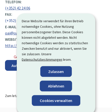
TELEFON:
(+352) 42 24 06
FAX:
(+352) 42 24 07
Diese Website verwendet für ihren Betrieb
notwendige Cookies, ohne Nutzung
E-MAIL:
personenbezogener Daten. Diese Cookies
oai@oai.lu
können nicht abgelehnt werden. Nicht
WEBSITE:
notwendige Cookies werden zu statistischen
http://www.oai.lu
Zwecken benutzt und nur aktiviert, wenn Sie
sie zulassen. Unsere
Geschlossen
⋅ Öffnet Montag um 9:00 Uhr
Datenschutzbestimmungen
lesen.
Auf der Karte anzeigen
Zulassen
Ablehnen
Zum letzten Mal aktualisiert am
13.08.2024
Cookies verwalten