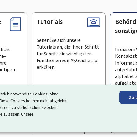
e
Tutorials
Behörd
sonstig
Sehen Sie sich unsere
Tutorials an, die Ihnen Schritt
tliche
In diesem 
für Schritt die wichtigsten
ne-
Kontaktste
Funktionen von MyGuichet.lu
Ihre
Informati
erklären.
ötigen.
aufgeführt
alphabeti
aufgeliste
etrieb notwendige Cookies, ohne
Zul
en Newsletter abonnieren
iese Cookies können nicht abgelehnt
erden zu statistischen Zwecken
ortal, das Ihre Interaktion mit dem Staat vereinfacht
. Es gew
ie zulassen. Unsere
 und Dienstleistungen, die von den Behörden und sonstigen öff
rrierefreiheit
Rechtliche Hinweise
Verwaltung der Cookie