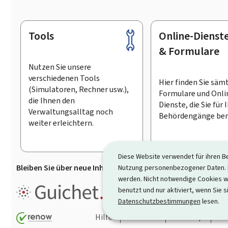
Tools
Online-Dienst
Footer
& Formulare
Nutzen Sie unsere
verschiedenen Tools
Hier finden Sie säm
(Simulatoren, Rechner usw.),
Formulare und Onli
die Ihnen den
Dienste, die Sie für 
Verwaltungsalltag noch
Behördengänge ben
weiter erleichtern.
Diese Website verwendet für ihren B
Bleiben Sie über neue Inhalte auf Guichet.lu informiert
D
Nutzung personenbezogener Daten. D
werden. Nicht notwendige Cookies w
Guichet.lu ist ein
Informationsp
benutzt und nur aktiviert, wenn Sie s
Informationen, Behördengängen
Datenschutzbestimmungen
lesen.
Hilfe
Kontakt
Sitemap
Ba