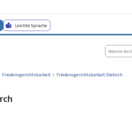
Zum Hauptmenü
Zum Inhalt
Leichte Sprache
Website
durchsuche
Friedensgerichtsbarkeit
Friedensgerichtsbarkeit Diekirch
irch