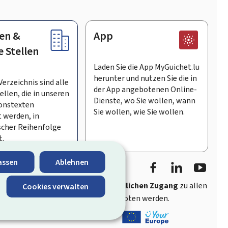
en &
App
e Stellen
Laden Sie die App MyGuichet.lu
herunter und nutzen Sie die in
Verzeichnis sind alle
der App angebotenen Online-
llen, die in unseren
Dienste, wo Sie wollen, wann
onstexten
Sie wollen, wie Sie wollen.
 werden, in
scher Reihenfolge
t.
Facebook
LinkedIn
Youtu
assen
Ablehnen
ährt
schnellen und benutzerfreundlichen Zugang
zu allen
Cookies verwalten
entlichen Stellen Luxemburgs angeboten werden.
s