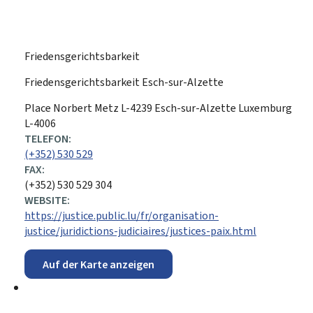
Friedensgerichtsbarkeit
Friedensgerichtsbarkeit Esch-sur-Alzette
ADRESSE:
Place Norbert Metz
L-4239
Esch-sur-Alzette
Luxemburg
L-4006
TELEFON:
(+352) 530 529
FAX:
(+352) 530 529 304
WEBSITE:
https://justice.public.lu/fr/organisation-
justice/juridictions-judiciaires/justices-paix.html
Auf der Karte anzeigen