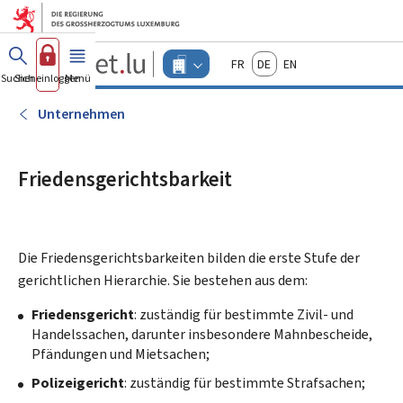
Zum Hauptmenü
Zum Inhalt
Guichet.lu
Français
Deutsch
English
Changer
Suchen
Sich einloggen
Menü
Haupt-
-
d'espace
Unternehmen
-
Unternehmen
Menu
unternehmen
actif
Friedensgerichtsbarkeit
Die Friedensgerichtsbarkeiten bilden die erste Stufe der
gerichtlichen Hierarchie. Sie bestehen aus dem:
Friedensgericht
: zuständig für bestimmte Zivil- und
Handelssachen, darunter insbesondere Mahnbescheide,
Pfändungen und Mietsachen;
Polizeigericht
: zuständig für bestimmte Strafsachen;