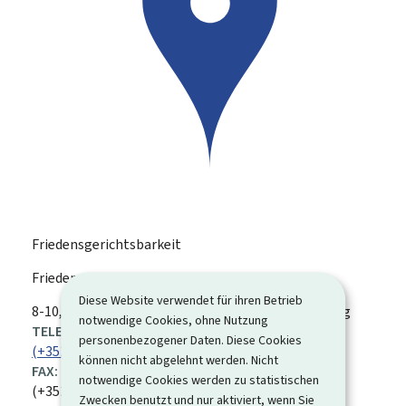
Friedensgerichtsbarkeit
Friedensgerichtsbarkeit Diekirch
Diese Website verwendet für ihren Betrieb
ADRESSE:
8-10, Place Joseph Bech
L-9211
Diekirch
Luxemburg
notwendige Cookies, ohne Nutzung
TELEFON:
personenbezogener Daten. Diese Cookies
(+352) 80 88 53-1
können nicht abgelehnt werden. Nicht
FAX:
notwendige Cookies werden zu statistischen
(+352) 80 41 90
Zwecken benutzt und nur aktiviert, wenn Sie