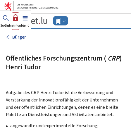
Zum Hauptmenü
Zum Inhalt
Guichet.lu
Changer
Suchen
Sich einloggen
Menü
Haupt-
-
d'espace
Unternehmen
-
Bürger
Menu
unternehmen
actif
Öffentliches Forschungszentrum (
CRP
)
Henri Tudor
Aufgabe des CRP Henri Tudor ist die Verbesserung und
Verstärkung der Innovationsfähigkeit der Unternehmen
und der öffentlichen Einrichtungen, denen es eine breite
Palette an Dienstleistungen und Aktivitäten anbietet:
angewandte und experimentelle Forschung;