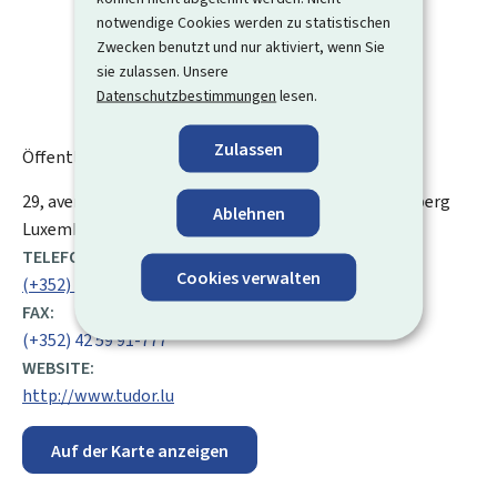
notwendige Cookies werden zu statistischen
Zwecken benutzt und nur aktiviert, wenn Sie
sie zulassen. Unsere
Datenschutzbestimmungen
lesen.
Zulassen
Öffentliches Forschungszentrum (
CRP
) Henri Tudor
ADRESSE:
29, avenue John F. Kennedy
L-1855
Luxemburg-Kirchberg
Ablehnen
Luxemburg
TELEFON:
Cookies verwalten
(+352) 42 59 91-1
FAX:
(+352) 42 59 91-777
WEBSITE:
http://www.tudor.lu
Auf der Karte anzeigen