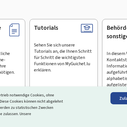
e
Tutorials
Behörd
sonstig
Sehen Sie sich unsere
Tutorials an, die Ihnen Schritt
tliche
In diesem 
für Schritt die wichtigsten
ne-
Kontaktste
Funktionen von MyGuichet.lu
Ihre
Informati
erklären.
ötigen.
aufgeführt
alphabeti
aufgeliste
etrieb notwendige Cookies, ohne
Zul
en Newsletter abonnieren
iese Cookies können nicht abgelehnt
erden zu statistischen Zwecken
ortal, das Ihre Interaktion mit dem Staat vereinfacht
. Es gew
ie zulassen. Unsere
 und Dienstleistungen, die von den Behörden und sonstigen öff