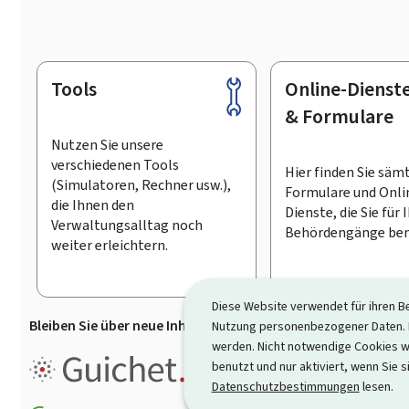
Tools
Online-Dienst
Footer
& Formulare
Nutzen Sie unsere
verschiedenen Tools
Hier finden Sie säm
(Simulatoren, Rechner usw.),
Formulare und Onli
die Ihnen den
Dienste, die Sie für 
Verwaltungsalltag noch
Behördengänge ben
weiter erleichtern.
Diese Website verwendet für ihren B
Bleiben Sie über neue Inhalte auf Guichet.lu informiert
D
Nutzung personenbezogener Daten. D
werden. Nicht notwendige Cookies w
Guichet.lu ist ein
Informationsp
benutzt und nur aktiviert, wenn Sie s
Informationen, Behördengängen
Datenschutzbestimmungen
lesen.