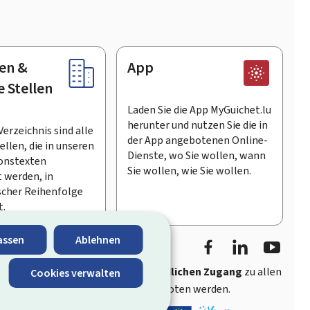
en &
App
e Stellen
Laden Sie die App MyGuichet.lu
herunter und nutzen Sie die in
Verzeichnis sind alle
der App angebotenen Online-
llen, die in unseren
Dienste, wo Sie wollen, wann
onstexten
Sie wollen, wie Sie wollen.
 werden, in
scher Reihenfolge
t.
Facebook
LinkedIn
Youtu
assen
Ablehnen
ährt
schnellen und benutzerfreundlichen Zugang
zu allen
Cookies verwalten
entlichen Stellen Luxemburgs angeboten werden.