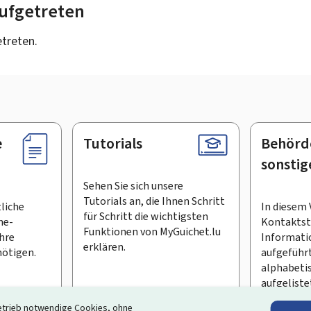
 aufgetreten
etreten.
e
Tutorials
Behörd
sonstig
Sehen Sie sich unsere
Tutorials an, die Ihnen Schritt
tliche
In diesem 
für Schritt die wichtigsten
ne-
Kontaktste
Funktionen von MyGuichet.lu
Ihre
Informati
erklären.
ötigen.
aufgeführt
alphabeti
aufgeliste
etrieb notwendige Cookies, ohne