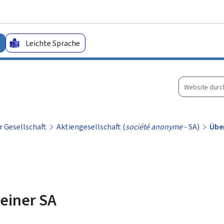
Zum Hauptmenü
Zum Inhalt
Leichte Sprache
Website
durchsuche
r Gesellschaft
Aktiengesellschaft (
société anonyme
- SA)
Übe
einer SA