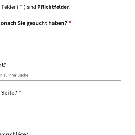
 Felder (
*
) sind
Pflichtfelder
.
onach Sie gesucht haben?
*
ht?
 Seite?
*
vorschläge?