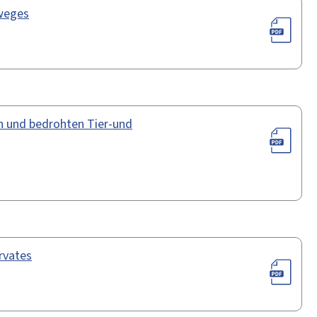
dweges
n und bedrohten Tier-und
rvates