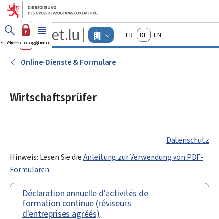
Zum Hauptmenü
Zum Inhalt
Guichet.lu
Français
Deutsch
English
Changer
Suchen
Sich einloggen
Menü
Haupt-
-
d'espace
Unternehmen
-
Online-Dienste & Formulare
Menu
unternehmen
actif
Wirtschaftsprüfer
Datenschutz
Hinweis: Lesen Sie die
Anleitung zur Verwendung von PDF-
Formularen
.
Déclaration annuelle d'activités de
formation continue (réviseurs
d'entreprises agréés)