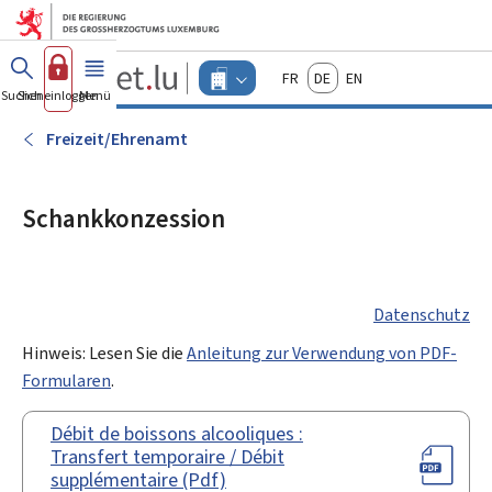
Zum Hauptmenü
Zum Inhalt
Guichet.lu
Français
Deutsch
English
Changer
Suchen
Sich einloggen
Menü
Haupt-
-
d'espace
Unternehmen
-
Freizeit/Ehrenamt
Menu
unternehmen
actif
Schankkonzession
Datenschutz
Hinweis: Lesen Sie die
Anleitung zur Verwendung von PDF-
Formularen
.
Débit de boissons alcooliques :
Transfert temporaire / Débit
supplémentaire (Pdf)