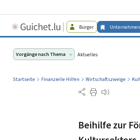
Guichet.lu
Bürger
Unternehmen
-
Unternehmen
Vorgänge nach Thema
Aktuelles
Startseite
Finanzielle Hilfen
Wirtschaftszweige
Kul
Partage
Beihilfe zur F
Kultursektors