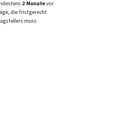
indestens
2 Monate
vor
äge, die fristgerecht
ragstellers muss