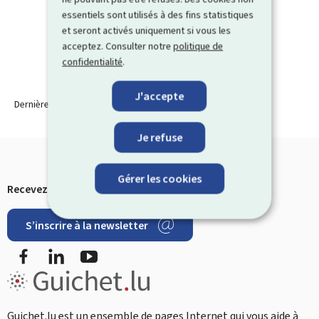
essentiels sont utilisés à des fins statistiques
et seront activés uniquement si vous les
acceptez. Consulter notre
politique de
confidentialité
.
J'accepte
Dernière modification le
17.03.2025
Je refuse
Gérer les cookies
Recevez les dernières infos de Guichet.lu par e-mail
Pied
S’inscrire à la newsletter
de
Facebook
LinkedIn
YouTube
page
Restez
connecté
Guichet.lu est un ensemble de pages Internet qui vous aide à