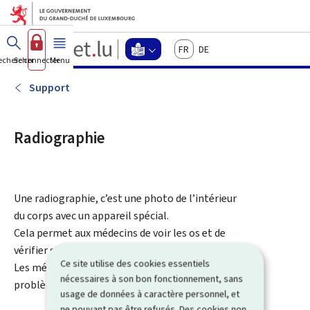
Aller au menu principal
Aller au contenu
Guichet.lu
Français
Deutsch
Changer
echercher
Se connecter
Menu
principal
-
d'espace
Langage
-
Support
Menu
facile
langage
facile
Radiographie
actif
Une radiographie, c’est une photo de l’intérieur
du corps avec un appareil spécial.
Cela permet aux médecins de voir les os et de
vérifier s’ils sont cassés.
Ce site utilise des cookies essentiels
Les médecins peuvent aussi voir s’il y a un
nécessaires à son bon fonctionnement, sans
problème à l’intérieur du corps.
usage de données à caractère personnel, et
ne pouvant pas être refusés. Des cookies non