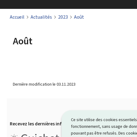
Accueil
Actualités
2023
Août
Août
Dernière modification le
03.11.2023
Ce site utilise des cookies essentie
Recevez les dernières infos de Guichet.lu par e-mail
S’in
fonctionnement, sans usage de donné
Pied
pouvant pas être refusés. Des cookie
Guichet.lu est un ensemble de p