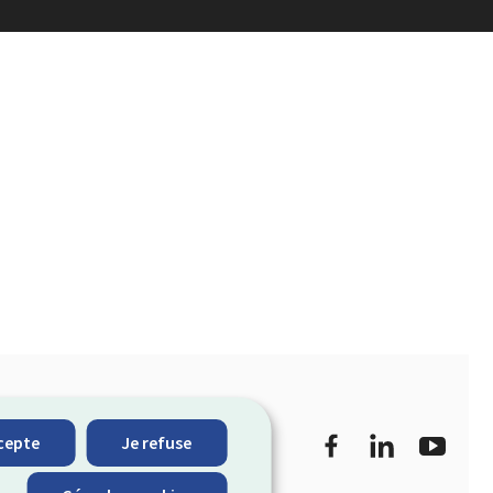
Facebook
LinkedIn
YouTu
cepte
Je refuse
Restez
informe sur les
connecté