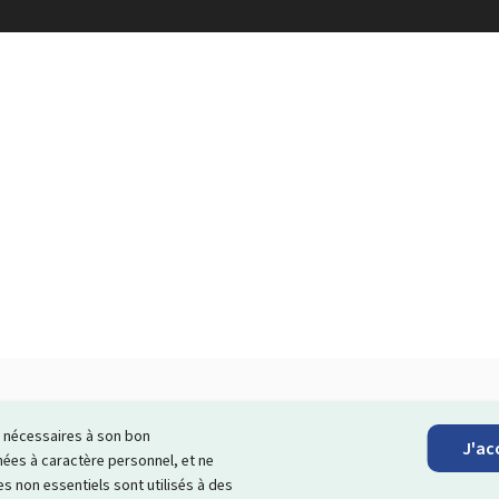
ls nécessaires à son bon
J'ac
scrire à la newsletter
es à caractère personnel, et ne
s non essentiels sont utilisés à des
ages Internet qui vous aide à
échanger avec l’État
et qui et vous