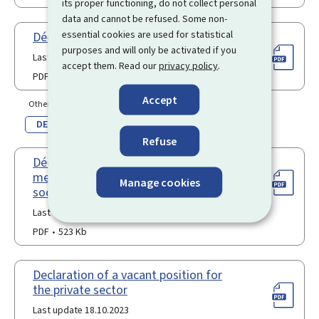
its proper functioning, do not collect personal
data and cannot be refused. Some non-
essential cookies are used for statistical
Déclaration de poste d'apprentissage
purposes and will only be activated if you
Last update 14.04.2026
accept them. Read our
privacy policy
.
PDF
385 Kb
Accept
Other language(s)
DE
Refuse
Déclaration de poste vacant pour une
mesure spéciale auprès d'une initiative
Manage cookies
sociale
Last update 10.04.2024
PDF
523 Kb
Declaration of a vacant position for
the private sector
Last update 18.10.2023