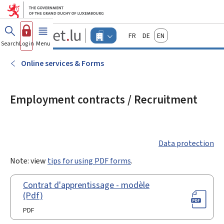
Go to main menu
Go to content
Guichet.lu
Français
Deutsch
English
Changer
Search
Log in
Menu
main
-
d'espace
Businesses
-
Online services & Forms
Menu
businesses
actif
Employment contracts / Recruitment
Data protection
Note: view
tips for using PDF forms
.
Contrat d'apprentissage - modèle
(Pdf)
PDF