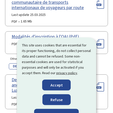
communautaire de transports
internationaux de voyageurs par route
Last update 25.03.2025
PDF
1.65 Mb
Modalités d'inscription à l'OAI (Pdf)
PDF
This site uses cookies that are essential for
its proper functioning, do not collect personal
data and cannot be refused. Some non-
Other language(s)
essential cookies are used for statistical
DE
purposes and will only be activated if you
accept them. Read our
privacy policy
.
Declaration concerning the occasional
and temporary provision of services in
Accept
Luxembourg
Last update 18.10.2023
Refuse
PDF
1.20 Mb