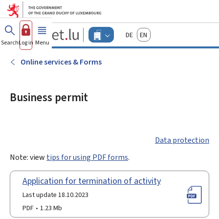
Go to main menu
Go to content
Guichet.lu
Deutsch
English
Changer
Search
Log in
Menu
main
-
d'espace
Businesses
-
Online services & Forms
Menu
businesses
actif
Business permit
Data protection
Note: view
tips for using PDF forms
.
Application for termination of activity
Last update 18.10.2023
PDF
1.23 Mb