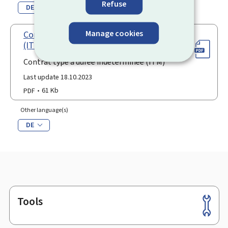
Refuse
DE
Manage cookies
Contrat type à durée indéterminée
(ITM)
Contrat type à durée indéterminée (ITM)
Last update 18.10.2023
PDF
61 Kb
Other language(s)
DE
Tools
Footer