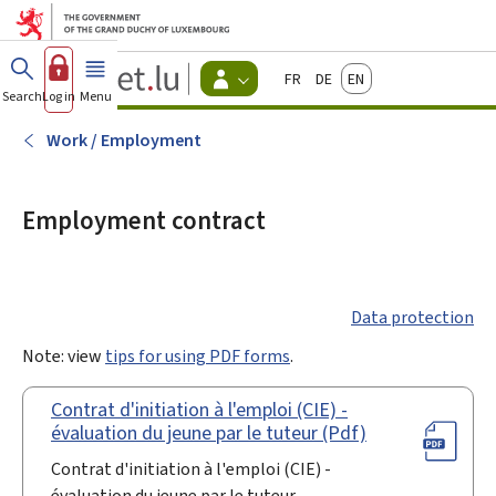
Go to main menu
Go to content
Guichet.lu
Français
Deutsch
English
Changer
Search
Log in
Menu
main
-
d'espace
Citizen
-
Work / Employment
Menu
citizens
actif
Employment contract
Data protection
Note: view
tips for using PDF forms
.
Contrat d'initiation à l'emploi (CIE) -
évaluation du jeune par le tuteur (Pdf)
Contrat d'initiation à l'emploi (CIE) -
évaluation du jeune par le tuteur