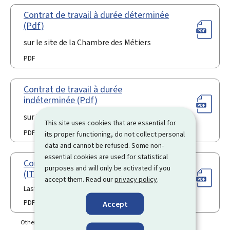
Contrat de travail à durée déterminée
(Pdf)
sur le site de la Chambre des Métiers
PDF
Contrat de travail à durée
indéterminée (Pdf)
sur le site de la Chambre des métiers
This site uses cookies that are essential for
PDF
its proper functioning, do not collect personal
data and cannot be refused. Some non-
essential cookies are used for statistical
Contrat type à durée déterminée
purposes and will only be activated if you
(ITM)
accept them. Read our
privacy policy
.
Last update 18.10.2023
PDF
74 Kb
Accept
Other language(s)