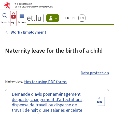
Go to main menu
Go to content
Guichet.lu
Français
Deutsch
English
Changer
Search
Log in
Menu
main
-
d'espace
Citizen
-
Work / Employment
Menu
citizens
actif
Maternity leave for the birth of a child
Data protection
Note: view
tips for using PDF forms
.
Demande d'avis pour aménagement
de poste, changement d'affectations,
dispense de travail ou dispense de
travail de nuit d'une salariés enceinte