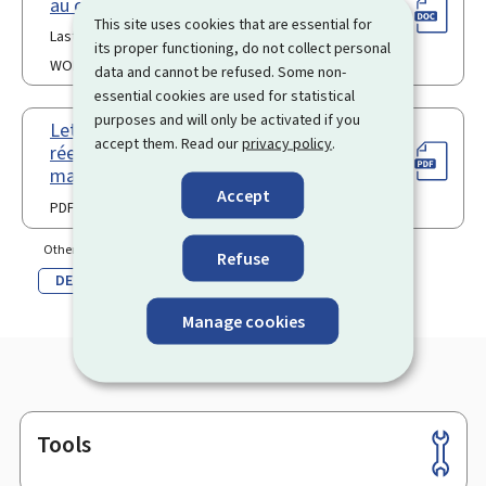
au congé de maternité
This site uses cookies that are essential for
Last update 18.10.2023
its proper functioning, do not collect personal
WORD
28 Kb
data and cannot be refused. Some non-
essential cookies are used for statistical
purposes and will only be activated if you
Lettre de demande de priorité de
accept them. Read our
privacy policy
.
réembauchage (après le congé
maternité) (Pdf)
Accept
PDF
Other language(s)
Refuse
DE
Manage cookies
Tools
Footer