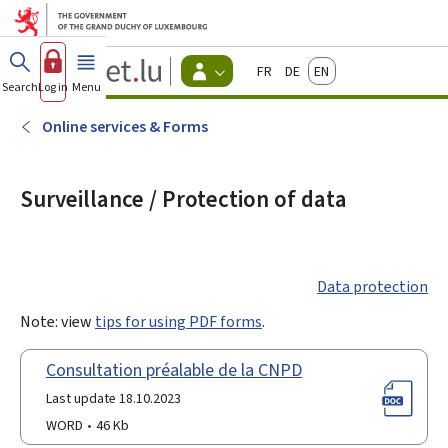
Go to main menu
Go to content
Guichet.lu
Français
Deutsch
English
Changer
Search
Log in
Menu
main
-
d'espace
Citizen
-
Online services & Forms
Menu
citizens
actif
Surveillance / Protection of data
Data protection
Note: view
tips for using PDF forms
.
Consultation préalable de la CNPD
Last update 18.10.2023
WORD
46 Kb