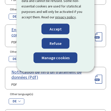
data and cannot be refused. Some non-
essential cookies are used for statistical
Other language(s)
purposes and will only be activated if you
DE
accept them. Read our
privacy policy
.
Accept
Engagement formel de conformité -
contrôle des horaires de travail (Pdf)
PDF
Refuse
Other language(s)
Manage cookies
DE
Notification de fin d'un traitement de
données (Pdf)
PDF
Other language(s)
DE