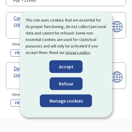
PDF
129 Kb
Certificat de l’employeur pour le
This site uses cookies that are essential for
congé sportif
its proper functioning, do not collect personal
data and cannot be refused. Some non-
essential cookies are used for statistical
Other language(s)
purposes and will only be activated if you
accept them. Read our
privacy policy
.
FR
DE
Accept
Demande de remboursement de
congé sportif
Refuse
Other language(s)
Manage cookies
FR
DE