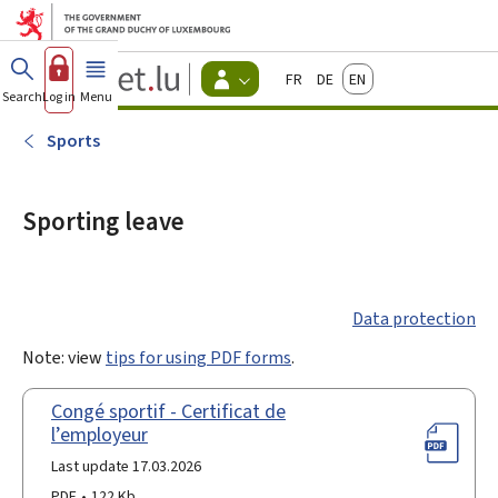
Go to main menu
Go to content
Guichet.lu
Français
Deutsch
English
Changer
Search
Log in
Menu
main
-
d'espace
Citizen
-
Sports
Menu
citizens
actif
Sporting leave
Data protection
Note: view
tips for using PDF forms
.
Congé sportif - Certificat de
l’employeur
Last update 17.03.2026
PDF
122 Kb