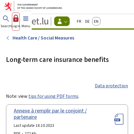
Go to main menu
Go to content
Guichet.lu
Français
Deutsch
English
Changer
Search
Log in
Menu
main
-
d'espace
Citizen
-
Health Care / Social Measures
Menu
citizens
actif
Long-term care insurance benefits
Data protection
Note: view
tips for using PDF forms
.
Annexe à remplir par le conjoint /
partenaire
Last update 18.10.2023
PDF
272 Kb