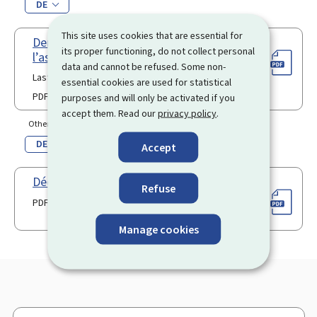
DE
This site uses cookies that are essential for
Demande de prestations de
its proper functioning, do not collect personal
l’assurance dépendance
data and cannot be refused. Some non-
Last update 30.03.2026
essential cookies are used for statistical
PDF
1.05 Mb
purposes and will only be activated if you
accept them. Read our
privacy policy
.
Other language(s)
DE
Accept
Déclaration de sortie (Pdf)
Refuse
PDF
Manage cookies