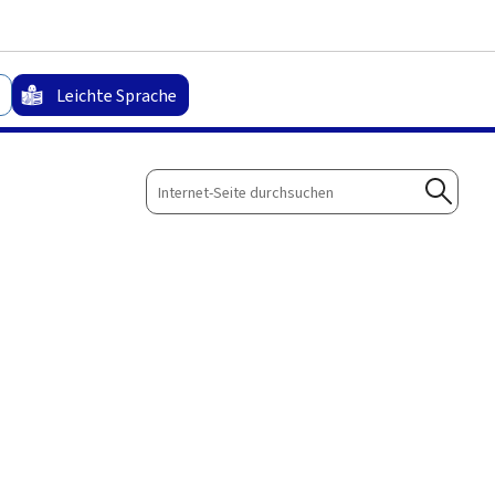
Zum Hauptmenü
Zum Inhalt
Leichte Sprache
Internet-
Seite
Suche
durchsuchen