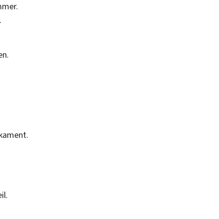
mer.
.
en.
ikament.
il.