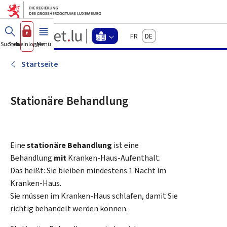
Zum Hauptmenü
Zum Inhalt
Guichet.lu
Français
Deutsch
Changer
Suchen
Sich einloggen
Menü
Haupt-
-
d'espace
Leichte
-
Startseite
Menu
Sprache
leichte
sprache
Stationäre Behandlung
actif
Eine
stationäre Behandlung
ist eine
Behandlung
mit
Kranken-Haus-Aufenthalt.
Das heißt: Sie bleiben mindestens 1 Nacht im
Kranken-Haus.
Sie müssen im Kranken-Haus schlafen, damit Sie
richtig behandelt werden können.