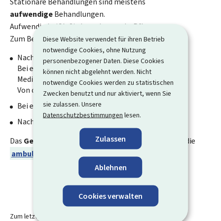
Stationäre Behandlungen sind meistens
aufwendige
Behandlungen.
Aufwendig heißt: Sie brauchen mehr Pflege.
Zum Beispiel:
Diese Website verwendet für ihren Betrieb
notwendige Cookies, ohne Nutzung
Nach einer
Operation mit Narkose
.
personenbezogener Daten. Diese Cookies
Bei einer Narkose bekommen Sie ein spezielles
können nicht abgelehnt werden. Nicht
Medikament.
notwendige Cookies werden zu statistischen
Von diesem Medikament schlafen Sie.
Zwecken benutzt und nur aktiviert, wenn Sie
sie zulassen. Unsere
Bei einer
schweren Krankheit
.
Datenschutzbestimmungen
lesen.
Nach einem
schweren Unfall
.
Zulassen
Das
Gegen-Teil
von der stationären Behandlung ist die
ambulante Behandlung
.
Ablehnen
Cookies verwalten
Zum letzten Mal aktualisiert am
17.03.2025