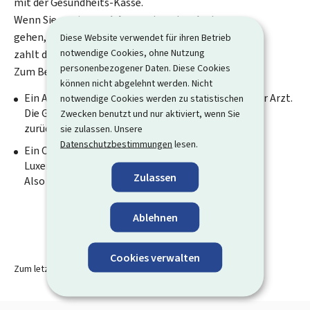
mit der Gesundheits-Kasse.
Wenn Sie zu einem
nicht
anerkannten Arzt
gehen,
Diese Website verwendet für ihren Betrieb
notwendige Cookies, ohne Nutzung
zahlt die Gesundheits-Kasse
nicht
.
personenbezogener Daten. Diese Cookies
Zum Beispiel:
können nicht abgelehnt werden. Nicht
Ein Arzt in einem Kranken-Haus ist ein anerkannter Arzt.
notwendige Cookies werden zu statistischen
Die Gesundheits-Kasse zahlt einen Teil der Kosten
Zwecken benutzt und nur aktiviert, wenn Sie
zurück.
sie zulassen. Unsere
Datenschutzbestimmungen
lesen.
Ein Osteopath ist ein nicht anerkannter Arzt in
Luxemburg.
Zulassen
Also zahlt die Gesundheits-Kasse
nicht
.
Ablehnen
Cookies verwalten
Zum letzten Mal aktualisiert am
14.03.2025