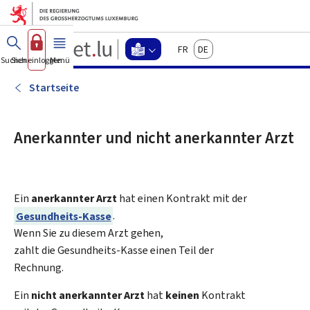
Zum Hauptmenü
Zum Inhalt
Guichet.lu
Français
Deutsch
Changer
Suchen
Sich einloggen
Menü
Haupt-
-
d'espace
Leichte
-
Startseite
Menu
Sprache
leichte
sprache
Anerkannter und nicht anerkannter Arzt
actif
Ein
anerkannter Arzt
hat einen Kontrakt mit der
Gesundheits-Kasse
.
Wenn Sie zu diesem Arzt gehen,
zahlt die Gesundheits-Kasse einen Teil der
Rechnung.
Ein
nicht anerkannter Arzt
hat
keinen
Kontrakt