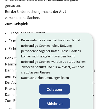
genau an.
Bei der Untersuchung
macht der Arzt
verschiedene Sachen.
Zum Beispiel:
Er stellt Ihnen Fragen.
Diese Website verwendet für ihren Betrieb
Er misst Ihren Puls.
notwendige Cookies, ohne Nutzung
Er hört Ihr Herz und Ihre Lunge ab.
personenbezogener Daten. Diese Cookies
können nicht abgelehnt werden. Nicht
Der Arzt sagt Ihnen danach, was Sie haben.
notwendige Cookies werden zu statistischen
Manchmal weiß der Arzt
nicht
direkt, was Sie haben.
Zwecken benutzt und nur aktiviert, wenn Sie
Dann müssen noch weitere Untersuchungen und Tests
sie zulassen. Unsere
gemacht werden.
Datenschutzbestimmungen
lesen.
Der Arzt kann aber
nicht
alles in seiner Praxis machen.
Praxis ist der Ort, wo der Arzt arbeitet.
Zulassen
Dann muss er die weiteren Untersuchungen anfragen.
Zum Beispiel:
Ablehnen