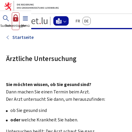
Zum Hauptmenü
Zum Inhalt
Guichet.lu
Français
Deutsch
Changer
Suchen
Sich einloggen
Menü
Haupt-
-
d'espace
Leichte
-
Startseite
Menu
Sprache
leichte
sprache
Ärztliche Untersuchung
actif
Sie möchten wissen, ob Sie gesund sind?
Dann machen Sie einen Termin beim Arzt.
Der Arzt untersucht Sie dann, um herauszufinden:
ob Sie gesund sind
oder
welche Krankheit Sie haben.
Untersuchen heißt: Der Arzt schaut Sie ganz