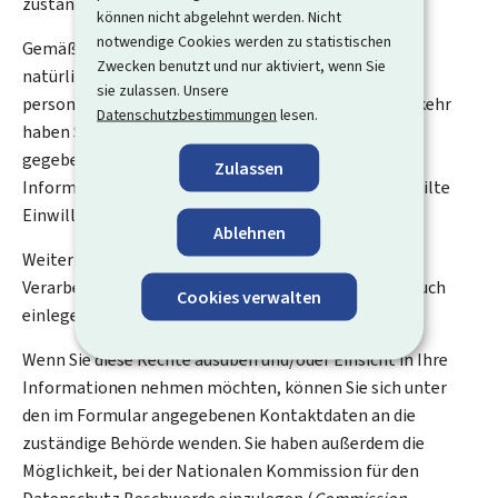
zuständige Behörde.
können nicht abgelehnt werden. Nicht
notwendige Cookies werden zu statistischen
Gemäß der Verordnung (EU) 2016/679 zum Schutz
Zwecken benutzt und nur aktiviert, wenn Sie
natürlicher Personen bei der Verarbeitung
sie zulassen. Unsere
personenbezogener Daten und zum freien Datenverkehr
Datenschutzbestimmungen
lesen.
haben Sie das Recht auf Zugang, Berichtigung und
gegebenenfalls Löschung Ihrer personenbezogenen
Zulassen
Informationen. Sie haben zudem das Recht, Ihre erteilte
Einwilligung jederzeit zu widerrufen.
Ablehnen
Weiterhin können Sie, außer in Fällen, in denen die
Verarbeitung Ihrer Daten verpflichtend ist, Widerspruch
Cookies verwalten
einlegen, wenn dieser rechtmäßig begründet ist.
Wenn Sie diese Rechte ausüben und/oder Einsicht in Ihre
Informationen nehmen möchten, können Sie sich unter
den im Formular angegebenen Kontaktdaten an die
zuständige Behörde wenden. Sie haben außerdem die
Möglichkeit, bei der Nationalen Kommission für den