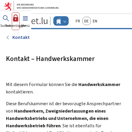
Zum Hauptmenü
Zum Inhalt
Guichet.lu
Français
Deutsch
English
Changer
Suchen
Sich einloggen
Menü
Haupt-
-
d'espace
Unternehmen
-
Kontakt
Menu
unternehmen
actif
Kontakt – Handwerkskammer
Mit diesem Formular können Sie die
Handwerkskammer
kontaktieren.
Diese Berufskammer ist der bevorzugte Ansprechpartner
von
Handwerkern, Zweigniederlassungen eines
Handwerksbetriebs und Unternehmen, die einen
Handwerksbetrieb führen
. Sie ist ebenfalls für