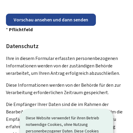
Vorschau ansehen und dann senden
*
Pflichtfeld
Datenschutz
Ihre in diesem Formular erfassten personenbezogenen
Informationen werden von der zuständigen Behörde
verarbeitet, um Ihren Antrag erfolgreich abzuschließen.
Diese Informationen werden von der Behörde für den zur
Verarbeitung erforderlichen Zeitraum gespeichert.
Die Empfänger Ihrer Daten sind die im Rahmen der
Bearbeitung Ihres Antrags zuständigen Behörden. Um die
Diese Website verwendet für ihren Betrieb
Empfänger der in diesem Formular erfassten Daten zu
notwendige Cookies, ohne Nutzung
erfahren, wenden Sie sich bitte an die für Ihren Antrag
personenbezogener Daten. Diese Cookies