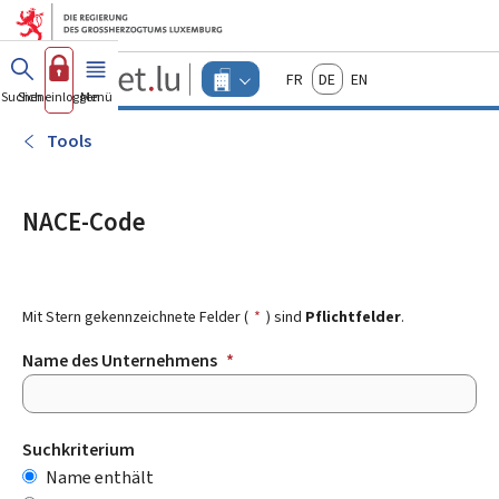
Zum Hauptmenü
Zum Inhalt
Guichet.lu
Français
Deutsch
English
Changer
Suchen
Sich einloggen
Menü
Haupt-
-
d'espace
Unternehmen
-
Tools
Menu
unternehmen
actif
NACE-Code
Mit Stern gekennzeichnete Felder (
*
) sind
Pflichtfelder
.
Name des Unternehmens
*
*
Suchkriterium
Name enthält