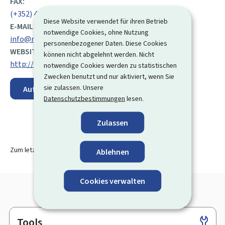
FAX:
(+352) 46 27 09
Diese Website verwendet für ihren Betrieb
E-MAIL:
notwendige Cookies, ohne Nutzung
info@marches.public.lu
personenbezogener Daten. Diese Cookies
WEBSITE:
können nicht abgelehnt werden. Nicht
http://www.marches.public.lu/
notwendige Cookies werden zu statistischen
Zwecken benutzt und nur aktiviert, wenn Sie
sie zulassen. Unsere
Auf der Karte anzeigen
Datenschutzbestimmungen
lesen.
Zulassen
Zum letzten Mal aktualisiert am
13.08.2024
Ablehnen
Cookies verwalten
Tools