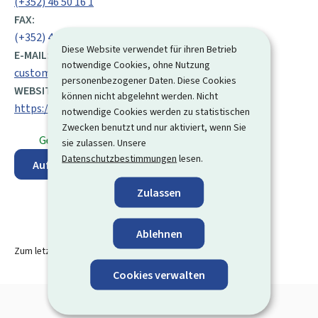
(+352) 46 50 16 1
FAX:
(+352) 46 50 19
Diese Website verwendet für ihren Betrieb
E-MAIL:
notwendige Cookies, ohne Nutzung
customer@houseoftraining.lu
personenbezogener Daten. Diese Cookies
WEBSITE:
können nicht abgelehnt werden. Nicht
https://www.houseoftraining.lu
notwendige Cookies werden zu statistischen
Zwecken benutzt und nur aktiviert, wenn Sie
Geöffnet
⋅ Schließt um 12:00 Uhr
sie zulassen. Unsere
Datenschutzbestimmungen
lesen.
Auf der Karte anzeigen
Zulassen
Ablehnen
Zum letzten Mal aktualisiert am
07.08.2024
Cookies verwalten