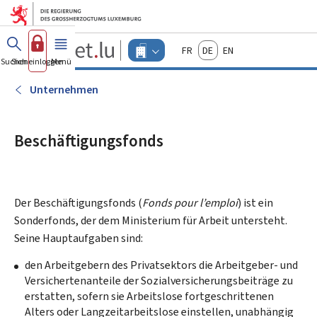
Zum Hauptmenü
Zum Inhalt
Guichet.lu
Français
Deutsch
English
Changer
Suchen
Sich einloggen
Menü
Haupt-
-
d'espace
Unternehmen
-
Unternehmen
Menu
unternehmen
actif
Beschäftigungsfonds
Der Beschäftigungsfonds (
Fonds pour l’emploi
) ist ein
Sonderfonds, der dem Ministerium für Arbeit untersteht.
Seine Hauptaufgaben sind:
den Arbeitgebern des Privatsektors die Arbeitgeber- und
Versichertenanteile der Sozialversicherungsbeiträge zu
erstatten, sofern sie Arbeitslose fortgeschrittenen
Alters oder Langzeitarbeitslose einstellen, unabhängig