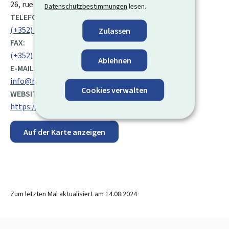
ADRESSE:
26, rue Zithe
L-2939
Luxemburg
Luxemburg
Datenschutzbestimmungen
lesen.
TELEFON:
(+352) 247 86 100
Zulassen
FAX:
(+352) 247 86 108
Ablehnen
E-MAIL:
info@mte.public.lu
Cookies verwalten
WEBSITE:
https://mt.gouvernement.lu/de.html
Auf der Karte anzeigen
Zum letzten Mal aktualisiert am
14.08.2024