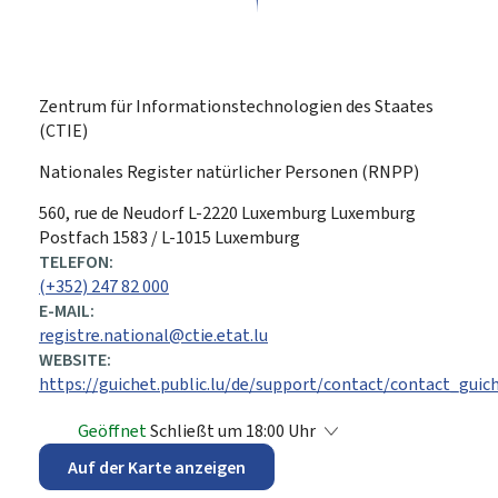
Zentrum für Informationstechnologien des Staates
(CTIE)
Nationales Register natürlicher Personen (RNPP)
ADRESSE:
560, rue de Neudorf
L-2220
Luxemburg
Luxemburg
Postfach 1583 / L-1015 Luxemburg
TELEFON:
(+352) 247 82 000
E-MAIL:
registre.national@ctie.etat.lu
WEBSITE:
https://guichet.public.lu/de/support/contact/contact_guic
Geöffnet
Schließt um 18:00 Uhr
Auf der Karte anzeigen