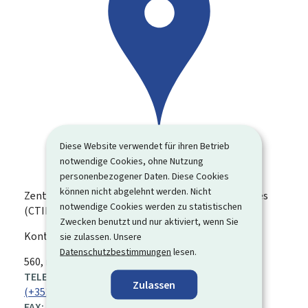
Diese Website verwendet für ihren Betrieb
notwendige Cookies, ohne Nutzung
personenbezogener Daten. Diese Cookies
können nicht abgelehnt werden. Nicht
Zentrum für Informationstechnologien des Staates
notwendige Cookies werden zu statistischen
(CTIE)
Zwecken benutzt und nur aktiviert, wenn Sie
Kontakt für die europäische Bürgerinitiative
sie zulassen. Unsere
Datenschutzbestimmungen
lesen.
ADRESSE:
560, rue de Neudorf
L-2220
Luxemburg
Luxemburg
TELEFON:
Zulassen
(+352) 247 81 800
FAX: