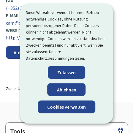
FAX:
(+352) 29 91 40
Diese Website verwendet für ihren Betrieb
E-MAIL:
notwendige Cookies, ohne Nutzung
cam@cam.etat.lu
personenbezogener Daten. Diese Cookies
WEBSITE:
können nicht abgelehnt werden. Nicht
http://www.maritime.lu
notwendige Cookies werden zu statistischen
Zwecken benutzt und nur aktiviert, wenn Sie
sie zulassen. Unsere
Auf der Karte anzeigen
Datenschutzbestimmungen
lesen.
Zulassen
Zum letzten Mal aktualisiert am
02.08.2024
Ablehnen
Cookies verwalten
Tools