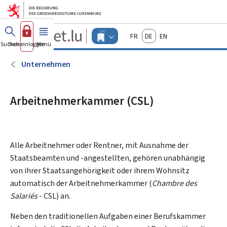
Zum Hauptmenü
Zum Inhalt
Guichet.lu
Français
Deutsch
English
Changer
Suchen
Sich einloggen
Menü
Haupt-
-
d'espace
Unternehmen
-
Unternehmen
Menu
unternehmen
actif
Arbeitnehmerkammer (CSL)
Alle Arbeitnehmer oder Rentner, mit Ausnahme der
Staatsbeamten und -angestellten, gehören unabhängig
von ihrer Staatsangehörigkeit oder ihrem Wohnsitz
automatisch der Arbeitnehmerkammer (
Chambre des
Salariés
- CSL) an.
Neben den traditionellen Aufgaben einer Berufskammer