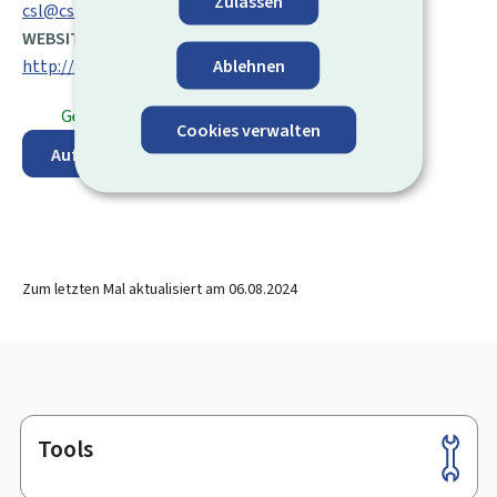
Zulassen
csl@csl.lu
WEBSITE:
Ablehnen
http://www.csl.lu/
Geöffnet
⋅ Schließt um 17:00 Uhr
Cookies verwalten
Auf der Karte anzeigen
Zum letzten Mal aktualisiert am
06.08.2024
Tools
Footer