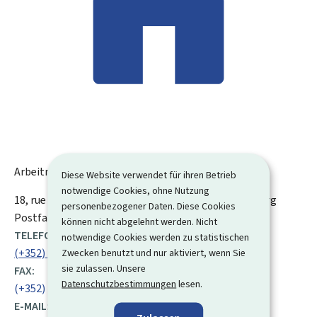
Arbeitnehmerkammer (CSL)
Diese Website verwendet für ihren Betrieb
notwendige Cookies, ohne Nutzung
ADRESSE:
18, rue Auguste Lumière
L-1950
Luxemburg
Luxemburg
personenbezogener Daten. Diese Cookies
Postfach 1263 / L-1012 Luxemburg
können nicht abgelehnt werden. Nicht
TELEFON:
notwendige Cookies werden zu statistischen
(+352) 27 49 42 00
Zwecken benutzt und nur aktiviert, wenn Sie
sie zulassen. Unsere
FAX:
Datenschutzbestimmungen
lesen.
(+352) 27 49 42 50
E-MAIL: