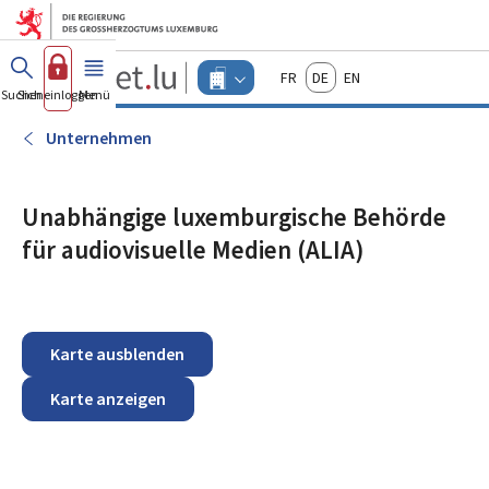
Zum Hauptmenü
Zum Inhalt
Guichet.lu
Français
Deutsch
English
Changer
Suchen
Sich einloggen
Menü
Haupt-
-
d'espace
Unternehmen
-
Unternehmen
Menu
unternehmen
actif
Unabhängige luxemburgische Behörde
für audiovisuelle Medien (ALIA)
Karte ausblenden
Karte anzeigen