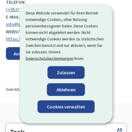
TELEFON:
(+352) 247 70 105
Diese Website verwendet für ihren Betrieb
E-MAIL:
notwendige Cookies, ohne Nutzung
info@alia.etat.lu
personenbezogener Daten. Diese Cookies
WEBSITE:
können nicht abgelehnt werden. Nicht
https://www.alia.lu/fr/
notwendige Cookies werden zu statistischen
Zwecken benutzt und nur aktiviert, wenn Sie
sie zulassen. Unsere
Auf der Karte anzeigen
Datenschutzbestimmungen
lesen.
Zulassen
Ablehnen
Zum letzten Mal aktualisiert am
06.08.2024
Cookies verwalten
Tools