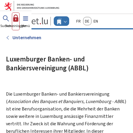
Zum Hauptmenü
Zum Inhalt
Guichet.lu
Français
Deutsch
English
Changer
Suchen
Sich einloggen
Menü
Haupt-
-
d'espace
Unternehmen
-
Unternehmen
Menu
unternehmen
actif
Luxemburger Banken- und
Bankiersvereinigung (ABBL)
Die Luxemburger Banken- und Bankiersvereinigung
(
Association des Banques et Banquiers, Luxembourg
- ABBL
)
ist eine Berufsorganisation, die die Mehrheit der Banken
sowie weitere in Luxemburg ansässige Finanzmittler
vertritt. Ihr Zweck ist die Wahrung und Förderung der
beruflichen Interessen ihrer Mitglieder. In dieser