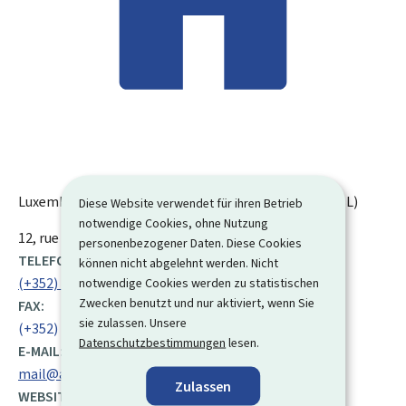
Luxemburger Banken- und Bankiersvereinigung (ABBL)
Diese Website verwendet für ihren Betrieb
notwendige Cookies, ohne Nutzung
ADRESSE:
12, rue Erasme
L-1468
Luxemburg
Luxemburg
personenbezogener Daten. Diese Cookies
TELEFON:
können nicht abgelehnt werden. Nicht
(+352) 46 36 601
notwendige Cookies werden zu statistischen
Zwecken benutzt und nur aktiviert, wenn Sie
FAX:
sie zulassen. Unsere
(+352) 46 09 21
Datenschutzbestimmungen
lesen.
E-MAIL:
mail@abbl.lu
Zulassen
WEBSITE: