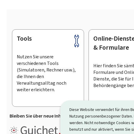
Tools
Online-Dienst
Footer
& Formulare
Nutzen Sie unsere
verschiedenen Tools
Hier finden Sie säm
(Simulatoren, Rechner usw.),
Formulare und Onli
die Ihnen den
Dienste, die Sie für 
Verwaltungsalltag noch
Behördengänge ben
weiter erleichtern.
Diese Website verwendet für ihren B
Bleiben Sie über neue Inhalte auf Guichet.lu informiert
D
Nutzung personenbezogener Daten. D
werden. Nicht notwendige Cookies w
Guichet.lu ist ein
Informationsp
benutzt und nur aktiviert, wenn Sie s