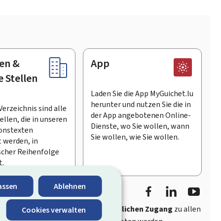
en &
App
e Stellen
Laden Sie die App MyGuichet.lu
herunter und nutzen Sie die in
Verzeichnis sind alle
der App angebotenen Online-
llen, die in unseren
Dienste, wo Sie wollen, wann
onstexten
Sie wollen, wie Sie wollen.
 werden, in
scher Reihenfolge
t.
Facebook
LinkedIn
Youtu
assen
Ablehnen
ährt
schnellen und benutzerfreundlichen Zugang
zu allen
Cookies verwalten