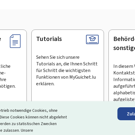
e
Tutorials
Behörd
sonstig
Sehen Sie sich unsere
Tutorials an, die Ihnen Schritt
tliche
In diesem 
für Schritt die wichtigsten
ne-
Kontaktste
Funktionen von MyGuichet.lu
Ihre
Informati
erklären.
ötigen.
aufgeführt
alphabeti
aufgeliste
etrieb notwendige Cookies, ohne
Zul
en Newsletter abonnieren
iese Cookies können nicht abgelehnt
erden zu statistischen Zwecken
ortal, das Ihre Interaktion mit dem Staat vereinfacht
. Es gew
ie zulassen. Unsere