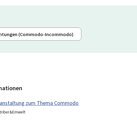
nrichtungen (Commodo-Incommodo)
mationen
eranstaltung zum Thema Commodo
etriber&Emwelt